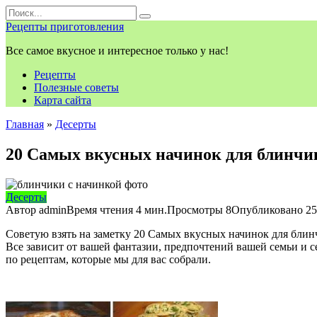
Перейти
Search
к
for:
Рецепты приготовления
контенту
Все самое вкусное и интересное только у нас!
Рецепты
Полезные советы
Карта сайта
Главная
»
Десерты
20 Самых вкусных начинок для блинчи
Десерты
Автор
admin
Время чтения
4 мин.
Просмотры
8
Опубликовано
25
Советую взять на заметку 20 Самых вкусных начинок для блин
Все зависит от вашей фантазии, предпочтений вашей семьи и с
по рецептам, которые мы для вас собрали.