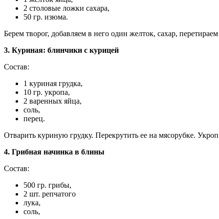
2 столовые ложки сахара,
50 гр. изюма.
Берем творог, добавляем в него один желток, сахар, перетира
3. Куриная: блинчики с курицей
Состав:
1 куриная грудка,
10 гр. укропа,
2 варенных яйца,
соль,
перец.
Отварить куриную грудку. Перекрутить ее на мясорубке. Укроп 1
4. Грибная начинка в блины
Состав:
500 гр. грибы,
2 шт. репчатого
лука,
соль,