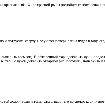
ая красная рыба. Филе красной рыбы (подойдет слабосоленая или
о и потрусить сверху. Получится поверх блина пудра в виде сер
м выпарить весь сок). В обжаренный фарш добавить лук и продол
вые фарш с луком добавить отварной рис, посолить, поперчить и
толовой ложки воды и топят сахар, варят его до светло коричнев