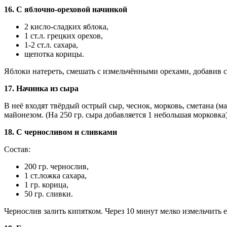
16. С яблочно-ореховой начинкой
2 кисло-сладких яблока,
1 ст.л. грецких орехов,
1-2 ст.л. сахара,
щепотка корицы.
Яблоки натереть, смешать с измельчёнными орехами, добавив с
17. Начинка из сыра
В неё входят твёрдый острый сыр, чеснок, морковь, сметана (ма
майонезом. (На 250 гр. сыра добавляется 1 небольшая морковка)
18. С черносливом и сливками
Состав:
200 гр. чернослив,
1 ст.ложка сахара,
1 гр. корица,
50 гр. сливки.
Чернослив залить кипятком. Через 10 минут мелко измельчить е