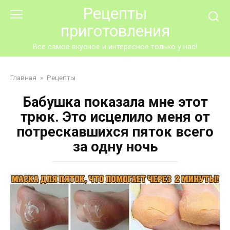
Перейти
Рецепты
к
приготовления
контенту
Все самое вкусное и интересное только у нас!
Главная
»
Рецепты
Бабушка показала мне этот
трюк. Это исцелило меня от
потрескавшихся пяток всего
за одну ночь