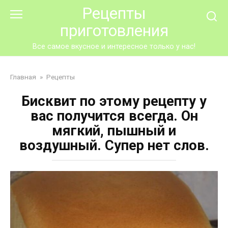
Перейти
Рецепты
к
приготовления
контенту
Все самое вкусное и интересное только у нас!
Главная
»
Рецепты
Бисквит по этому рецепту у
вас получится всегда. Он
мягкий, пышный и
воздушный. Супер нет слов.