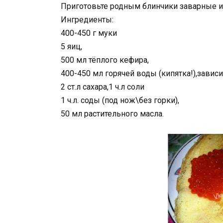
Приготовьте родным блинчики заварные и
Ингредиенты:
400-450 г муки
5 яиц,
500 мл тёплого кефира,
400-450 мл горячей воды (кипятка!),зависи
2 ст.л сахара,1 ч.л соли
1 ч.л. соды (под нож\без горки),
50 мл растительного масла.