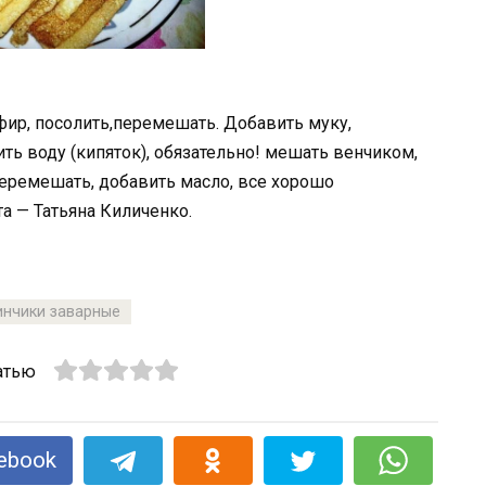
фир, посолить,перемешать. Добавить муку,
ть воду (кипяток), обязательно! мешать венчиком,
перемешать, добавить масло, все хорошо
а — Татьяна Киличенко.
инчики заварные
атью
ebook