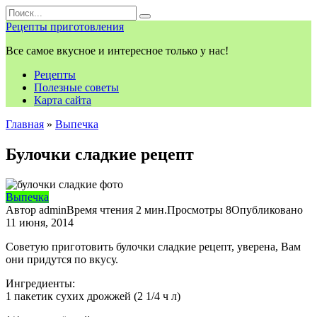
Перейти
Search
к
for:
Рецепты приготовления
контенту
Все самое вкусное и интересное только у нас!
Рецепты
Полезные советы
Карта сайта
Главная
»
Выпечка
Булочки сладкие рецепт
Выпечка
Автор
admin
Время чтения
2 мин.
Просмотры
8
Опубликовано
11 июня, 2014
Советую приготовить булочки сладкие рецепт, уверена, Вам
они придутся по вкусу.
Ингредиенты:
1 пакетик сухих дрожжей (2 1/4 ч л)