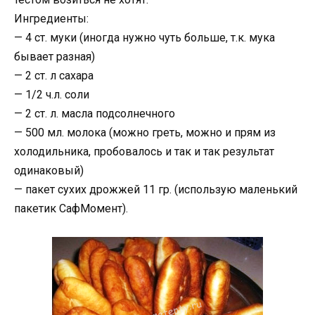
Ингредиенты:
— 4 ст. муки (иногда нужно чуть больше, т.к. мука
бывает разная)
— 2 ст. л сахара
— 1/2 ч.л. соли
— 2 ст. л. масла подсолнечного
— 500 мл. молока (можно греть, можно и прям из
холодильника, пробовалось и так и так результат
одинаковый)
— пакет сухих дрожжей 11 гр. (использую маленький
пакетик СафМомент).