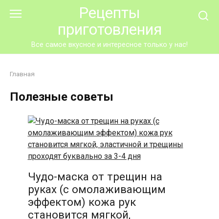
Перейти
Рецепты
к
приготовления
контенту
Все самое вкусное и интересное только у нас!
Главная
Полезные советы
Чудо-маска от трещин на
руках (с омолаживающим
эффектом) кожа рук
становится мягкой,