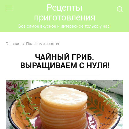
Перейти
Рецепты
к
приготовления
контенту
Все самое вкусное и интересное только у нас!
Главная
»
Полезные советы
ЧАЙНЫЙ ГРИБ.
ВЫРАЩИВАЕМ С НУЛЯ!