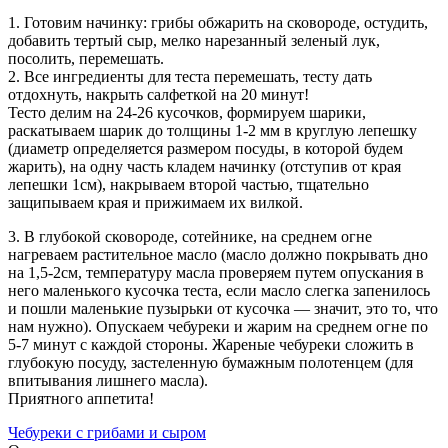
1. Готовим начинку: грибы обжарить на сковороде, остудить,
добавить тертый сыр, мелко нарезанный зеленый лук,
посолить, перемешать.
2. Все ингредиенты для теста перемешать, тесту дать
отдохнуть, накрыть салфеткой на 20 минут!
Тесто делим на 24-26 кусочков, формируем шарики,
раскатываем шарик до толщины 1-2 мм в круглую лепешку
(диаметр определяется размером посуды, в которой будем
жарить), на одну часть кладем начинку (отступив от края
лепешки 1см), накрываем второй частью, тщательно
защипываем края и прижимаем их вилкой.
3. В глубокой сковороде, сотейнике, на среднем огне
нагреваем растительное масло (масло должно покрывать дно
на 1,5-2см, температуру масла проверяем путем опускания в
него маленького кусочка теста, если масло слегка запенилось
и пошли маленькие пузырьки от кусочка — значит, это то, что
нам нужно). Опускаем чебуреки и жарим на среднем огне по
5-7 минут с каждой стороны. Жареные чебуреки сложить в
глубокую посуду, застеленную бумажным полотенцем (для
впитывания лишнего масла).
Приятного аппетита!
Чебуреки с грибами и сыром