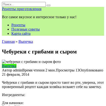
Перейти
Search
к
for:
Рецепты приготовления
контенту
Все самое вкусное и интересное только у нас!
Рецепты
Полезные советы
Карта сайта
Главная
»
Выпечка
Чебуреки с грибами и сыром
Выпечка
Автор
admin
Время чтения
2 мин.
Просмотры
13
Опубликовано
21 февраля, 2014
Чебуреки с грибами и сыром просто тают во рте, уверена, этот
проверенный рецепт каждая хозяйка возьмет себе на заметку.
Ингредиенты:
Для начинки: