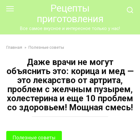
Перейти
Рецепты
к
приготовления
контенту
Все самое вкусное и интересное только у нас!
Главная
»
Полезные советы
Даже врачи не могут
объяснить это: корица и мед —
это лекарство от артрита,
проблем с желчным пузырем,
холестерина и еще 10 проблем
со здоровьем! Мощная смесь!
Полезные советы