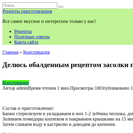
Перейти
Search
к
for:
Рецепты приготовления
контенту
Все самое вкусное и интересное только у нас!
Рецепты
Полезные советы
Карта сайта
Главная
»
Консервация
Делюсь обалденным рецептом засолки п
Консервация
Автор
admin
Время чтения
1 мин.
Просмотры
10
Опубликовано
1
Состав и приготовление:
Банки стерилизуем и укладываем в них 1-2 зубчика чеснока, 
Заливаем помидоры кипятком и накрываем крышками на 15 ми
Затем сливаем воду в кастрюлю и доводим до кипения.