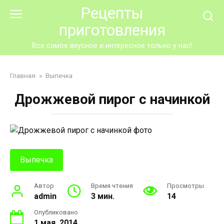
Перейти
Рецепты
к
приготовления
контенту
Все самое вкусное и интересное только у нас!
Главная
»
Выпечка
Дрожжевой пирог с начинкой
Выпечка
Автор
Время чтения
Просмотры
admin
3 мин.
14
Опубликовано
1 мая, 2014