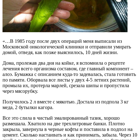
«…В 1985 году после двух операций меня выписали из
Московской онкологической клиники и отправили умирать
домой, отведя, как позже выяснилось, 10 дней жизни.
Дома, пролежав два дня на койке, я вспомнила о рецепте
лечения всего организма составом, где главный компонент –
алоэ. Бумажка с описанием куда-то задевалась, стала готовить
по памяти. Оборвала все листы у двух 4-5 летних растений,
промыла их, протерла марлей, срезала шипы и пропустила
через мясорубку.
Получилось 2 л вместе с мякотью. Достала из подпола 3 кг
меда, 2 бутылки кагора.
Все это слила в чистый эмалированный тазик, хорошо
размешала. Хватило на две трехлитровые банки. Плотно
закрыла, завернула в черные кофты и поставила в подпол на
цемент. Сколько настаивать и как принимать, забыла. Через 10