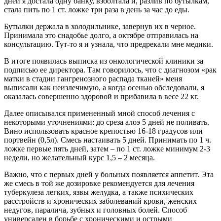
дней я достала одну банку, взболтала и, разлив по бутылкам,
стала пить по 1 ст. ложке три раза в день за час до еды.
Бутылки держала в холодильнике, завернув их в черное.
Принимала это снадобье долго, а октябре отправилась на
консультацию. Тут-то я и узнала, что предрекали мне медики.
В итоге появилась выписка из онкологической клиники за
подписью ее директора. Там говорилось, что с диагнозом «рак
матки в стадии гангренозного распада тканей» меня
выписали как неизлечимую, а когда осенью обследовали, я
оказалась совершенно здоровой и прибавила в весе 22 кг.
Далее описывался примененный мной способ лечения с
некоторыми уточнениями: до среза алоэ 5 дней не поливать.
Вино использовать красное крепостью 16-18 градусов или
портвейн (0,5л). Смесь настаивать 5 дней. Принимать по 1 ч.
ложке первые пять дней, затем – по 1 ст. ложке минимум 2-3
недели, но желательный курс 1,5 – 2 месяца.
Важно, что с первых дней у больных появляется аппетит. Эта
же смесь в той же дозировке рекомендуется для лечения
туберкулеза легких, язвы желудка, а также психических
расстройств и хронических заболеваний крови, женских
недугов, паралича, зубных и головных болей. Способ
универсален в борьбе с хроническими и острыми