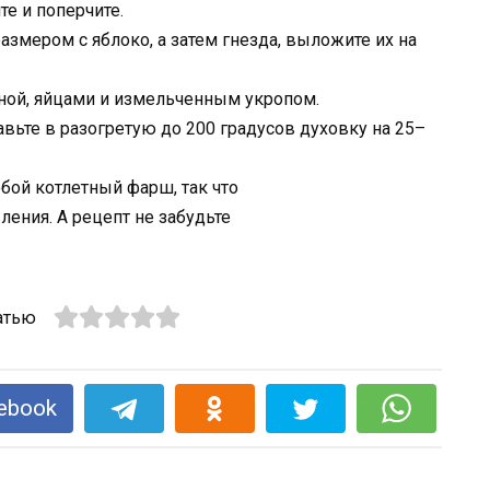
те и поперчите.
змером с яблоко, а затем гнезда, выложите их на
аной, яйцами и измельченным укропом.
авьте в разогретую до 200 градусов духовку на 25–
бой котлетный фарш, так что
ления. А рецепт не забудьте
атью
ebook