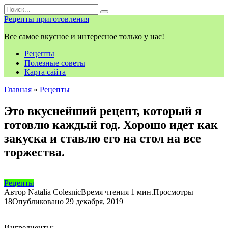
Перейти
Search
к
for:
Рецепты приготовления
контенту
Все самое вкусное и интересное только у нас!
Рецепты
Полезные советы
Карта сайта
Главная
»
Рецепты
Это вкуснейший рецепт, который я
готовлю каждый год. Хорошо идет как
закуска и ставлю его на стол на все
торжества.
Рецепты
Автор
Natalia Colesnic
Время чтения
1 мин.
Просмотры
18
Опубликовано
29 декабря, 2019
Ингредиенты: