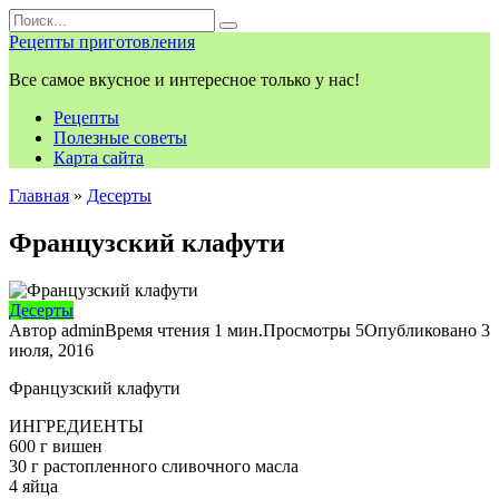
Перейти
Search
к
for:
Рецепты приготовления
контенту
Все самое вкусное и интересное только у нас!
Рецепты
Полезные советы
Карта сайта
Главная
»
Десерты
Французский клафути
Десерты
Автор
admin
Время чтения
1 мин.
Просмотры
5
Опубликовано
3
июля, 2016
Французский клафути
ИНГРЕДИЕНТЫ
600 г вишен
30 г растопленного сливочного масла
4 яйца