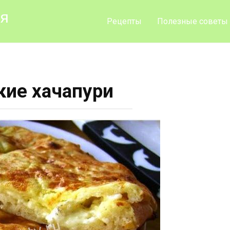
ия
Рецепты
Полезные советы
кие хачапури