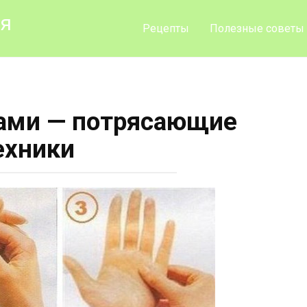
ия
Рецепты
Полезные советы
ами — потрясающие
ехники