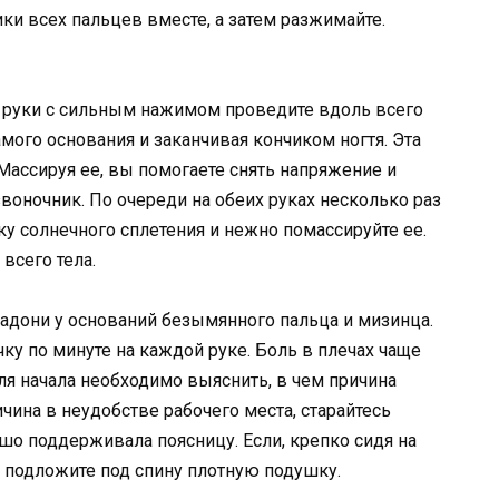
ки всех пальцев вместе, а затем разжимайте.
й руки с сильным нажимом проведите вдоль всего
амого основания и заканчивая кончиком ногтя. Эта
 Массируя ее, вы помогаете снять напряжение и
ночник. По очереди на обеих руках несколько раз
чку солнечного сплетения и нежно помассируйте ее.
всего тела.
 ладони у оснований безымянного пальца и мизинца.
ку по минуте на каждой руке. Боль в плечах чаще
для начала необходимо выяснить, в чем причина
ичина в неудобстве рабочего места, старайтесь
ошо поддерживала поясницу. Если, крепко сидя на
и, подложите под спину плотную подушку.