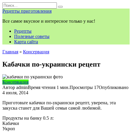
Перейти
Search
к
for:
Рецепты приготовления
контенту
Все самое вкусное и интересное только у нас!
Рецепты
Полезные советы
Карта сайта
Главная
»
Консервация
Кабачки по-украински рецепт
Консервация
Автор
admin
Время чтения
1 мин.
Просмотры
17
Опубликовано
4 июля, 2014
Приготовьте кабачки по-украински рецепт, уверена, эта
закуска станет для Вашей семьи самой любимой.
Продукты на банку 0.5 л:
Кабачки
Укроп