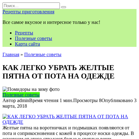
Перейти
Search
к
for:
Рецепты приготовления
контенту
Все самое вкусное и интересное только у нас!
Рецепты
Полезные советы
Карта сайта
Главная
»
Полезные советы
КАК ЛЕГКО УБРАТЬ ЖЕЛТЫЕ
ПЯТНА ОТ ПОТА НА ОДЕЖДЕ
Полезные советы
Автор
admin
Время чтения
1 мин.
Просмотры
8
Опубликовано
3
марта, 2018
Желтые пятна на воротничках и подмышках появляются от
пота и соприкосновения с кожей в процессе носки одежды. В
основном от этого страдают белые и светлые вещи.