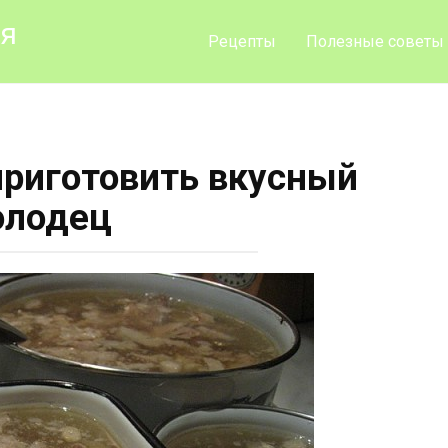
ия
Рецепты
Полезные советы
приготовить вкусный
олодец