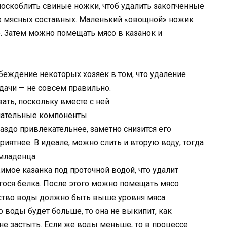
поскоблить свиные ножки, чтоб удалить закопченные
ых мясных составных. Маленький «овощной» ножик
ое. Затем можно помещать мясо в казанок и
беждение некоторых хозяек в том, что удаление
дачи — не совсем правильно.
ать, поскольку вместе с ней
лательные компоненты.
раздо привлекательнее, заметно снизится его
приятнее. В идеале, можно слить и вторую воду, тогда
 младенца.
мое казанка под проточной водой, что удалит
ося белка. После этого можно помещать мясо
ество воды должно быть выше уровня мяса
о воды будет больше, то она не выкипит, как
не застыть. Если же воды меньше, то в процессе