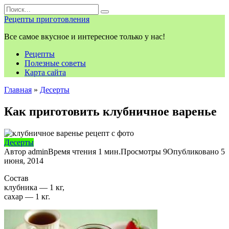
Перейти
Search
к
for:
Рецепты приготовления
контенту
Все самое вкусное и интересное только у нас!
Рецепты
Полезные советы
Карта сайта
Главная
»
Десерты
Как приготовить клубничное варенье
Десерты
Автор
admin
Время чтения
1 мин.
Просмотры
9
Опубликовано
5
июня, 2014
Состав
клубника — 1 кг,
сахар — 1 кг.