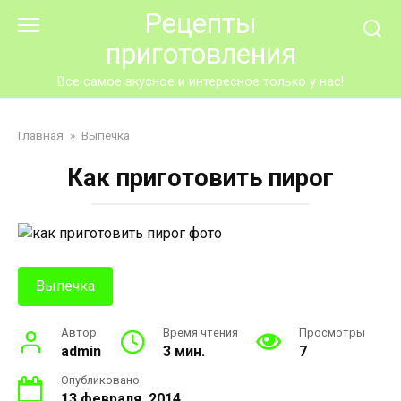
Перейти
Рецепты
к
приготовления
контенту
Все самое вкусное и интересное только у нас!
Главная
»
Выпечка
Как приготовить пирог
Выпечка
Автор
Время чтения
Просмотры
admin
3 мин.
7
Опубликовано
13 февраля, 2014