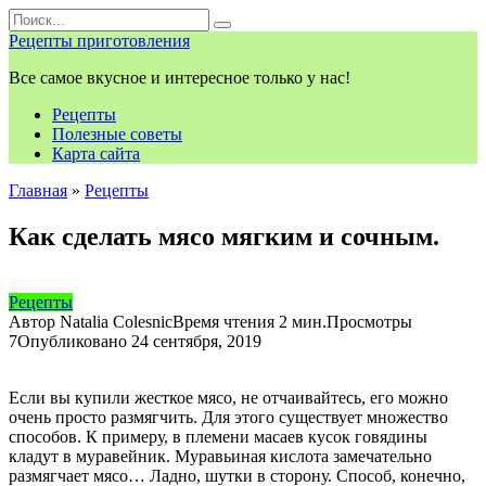
Перейти
Search
к
for:
Рецепты приготовления
контенту
Все самое вкусное и интересное только у нас!
Рецепты
Полезные советы
Карта сайта
Главная
»
Рецепты
Как сделать мясо мягким и сочным.
Рецепты
Автор
Natalia Colesnic
Время чтения
2 мин.
Просмотры
7
Опубликовано
24 сентября, 2019
Если вы купили жесткое мясо, не отчаивайтесь, его можно
очень просто размягчить. Для этого существует множество
способов. К примеру, в племени масаев кусок говядины
кладут в муравейник. Муравьиная кислота замечательно
размягчает мясо… Ладно, шутки в сторону. Способ, конечно,