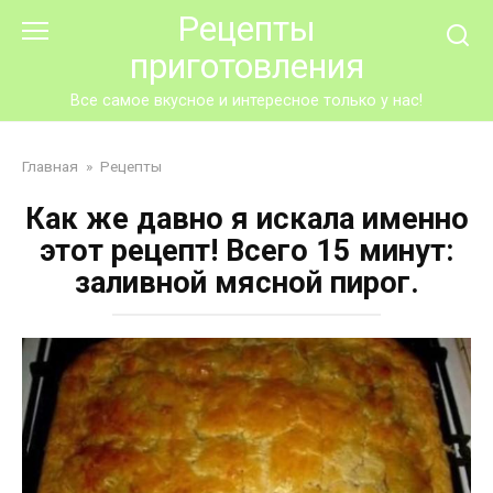
Перейти
Рецепты
к
приготовления
контенту
Все самое вкусное и интересное только у нас!
Главная
»
Рецепты
Как же давно я искала именно
этот рецепт! Всего 15 минут:
заливной мясной пирог.