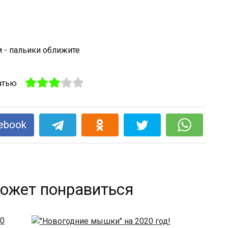
атью
ebook
ожет понравиться