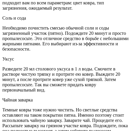
подходит вам по всем параметрам: цвет ковра, тип
загрязнения, ожидаемый результат.
Соль и сода
Необходимо почистить смесью обычной соли и соды
загрязненный участок (пятно). Подождите 20 минут и просто
пропылесосьте. Это отличное средство в борьбе с небольшими
жирными пятнами. Его выбирают из-за эффективности и
безопасности.
Уксус
Разведите 20 мл столового уксуса в 1 л воды. Смочите в
растворе чистую тряпку и протрите ею ковер. Выждите 20
минут, а после протрите ковер уже сухой тряпкой. Затем
пропылесосьте. Так вы сможете придать ковру
первоначальный вид.
Чайная заварка
Темные ковры тоже нужно чистить. Но светлые средства
оставляют на таком покрытии пятна. Именно поэтому стоит
использовать чайную заварку. Заварите чай. Процедите его.
Рассыпьте заварку на грязном участке ковра. Подождите, пока
она полностью высохнет, а затем соберите пылесосом.