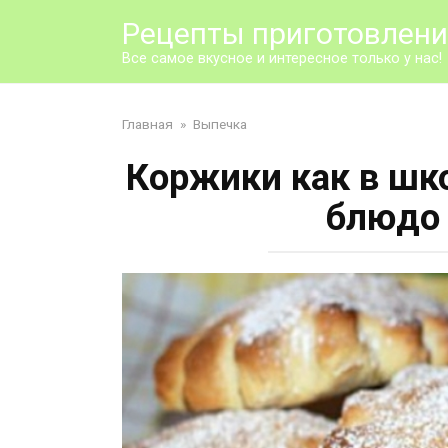
Перейти
Рецепты приготовлен
к
контенту
Все самое вкусное и интересное только у нас!
Главная
»
Выпечка
Коржики как в шк
блюдо 