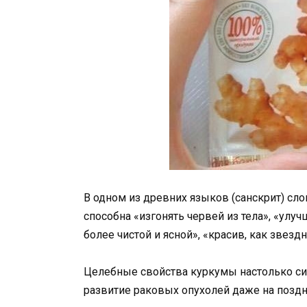
В одном из древних языков (санскрит) слов
способна «изгонять червей из тела», «улу
более чистой и ясной», «красив, как звездн
Целебные свойства куркумы настолько си
развитие раковых опухолей даже на поздн