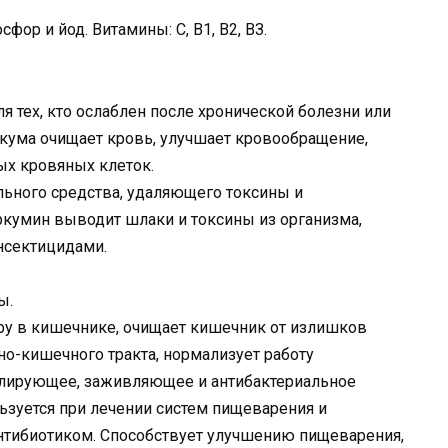
фор и йод. Витамины: С, В1, В2, ВЗ.
 тех, кто ослаблен после хронической болезни или
уркума очищает кровь, улучшает кровообращение,
ых кровяных клеток.
льного средства, удаляющего токсины и
кумин выводит шлаки и токсины из организма,
нсектицидами.
ы.
у в кишечнике, очищает кишечник от излишков
но-кишечного тракта, нормализует работу
лирующее, заживляющее и антибактериальное
ьзуется при лечении систем пищеварения и
нтибиотиком. Способствует улучшению пищеварения,