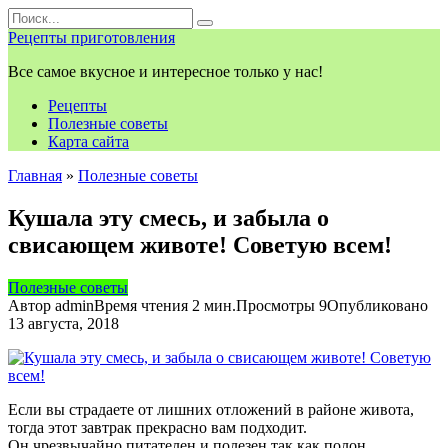
Перейти
Search
к
for:
Рецепты приготовления
контенту
Все самое вкусное и интересное только у нас!
Рецепты
Полезные советы
Карта сайта
Главная
»
Полезные советы
Кушала эту смесь, и забыла о
свисающем животе! Советую всем!
Полезные советы
Автор
admin
Время чтения
2 мин.
Просмотры
9
Опубликовано
13 августа, 2018
Если вы страдаете от лишних отложений в районе живота,
тогда этот завтрак прекрасно вам подходит.
Он чрезвычайно питателен и полезен,так как полон