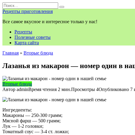
Перейти
Search
к
for:
Рецепты приготовления
контенту
Все самое вкусное и интересное только у нас!
Рецепты
Полезные советы
Карта сайта
Главная
»
Вторые блюда
Лазанья из макарон — номер один в на
Вторые блюда
Автор
admin
Время чтения
2 мин.
Просмотры
4
Опубликовано
7 
Ингредиенты:
Макароны — 250-300 грамм;
Мясной фарш — 500 грамм;
Лук — 1-2 головки;
Томатный соус — 3-4 ст. ложки;