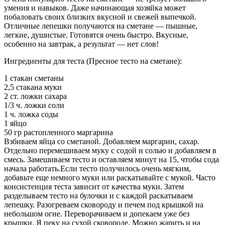
умения и навыков. Даже начинающая хозяйка может
побаловать своих близких вкусной и свежей выпечкой.
Отличные лепешки получаются на сметане — пышные,
легкие, душистые. Готовятся очень быстро. Вкусные,
особенно на завтрак, а результат — нет слов!
Ингредиенты для теста (Пресное тесто на сметане):
1 стакан сметаны
2,5 стакана муки
2 ст. ложки сахара
1/3 ч. ложки соли
1 ч. ложка соды
1 яйцo
50 гр растопленного маргарина
Взбиваем яйца со сметаной. Добавляем маргарин, сахар.
Отдельно перемешиваем муку с содой и солью и добавляем в
смесь. Замешиваем тесто и оставляем минут на 15, чтобы сода
начала работать.Если тесто получилось очень мягким,
добавьте еще немного муки или раскатывайте с мукой. Часто
консистенция теста зависит от качества муки. Затем
pазделываем тесто на булочки и с каждой раскатываем
лепешку. Разогреваем сковороду и печем под крышкой на
небольшом огне. Переворачиваем и допекаем уже без
крышки. Я пеку на сухой сковороде. Можно жарить и на