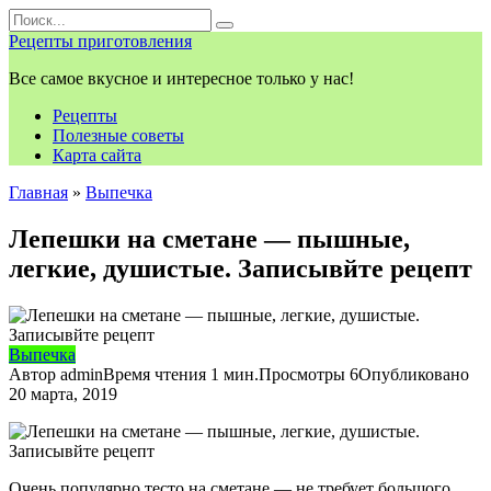
Перейти
Search
к
for:
Рецепты приготовления
контенту
Все самое вкусное и интересное только у нас!
Рецепты
Полезные советы
Карта сайта
Главная
»
Выпечка
Лепешки на сметане — пышные,
легкие, душистые. Записывйте рецепт
Выпечка
Автор
admin
Время чтения
1 мин.
Просмотры
6
Опубликовано
20 марта, 2019
Очень популярно тесто на сметане — не требует большого