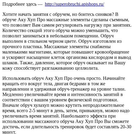
Подробнее здесь —
http://superobruchi.apishops.ru/
Хотите начать занятия с обручем, но боитесь синяков? В
обруче Аку Хуп Про массажные элементы сделаны съемным,
что позволяет Вам самим регулировать нагрузку при занятиях.
Количество секций этого обруча можно уменьшить, что
позволит заниматься в небольшом помещении. Обруч
выполнен в стильном черном цвете. Обруч изготовлен из
прочного пластика. Массажные элементы снабжены
маленькими магнитами, которые повышают кровообращение
и ускоряют насыщение клеток организма кислородом и вывод
шлаков. Также, давление, которое обруч оказывает на Вашу
кожу способствует разглаживанию целлюлита.
Использовать обруч Аку Хуп Про очень просто. Начинайте
вращать его вокруг тела, двигая бедрами в том же
направлении и удерживая обруч-тренажер на уровне талии.
Медленно увеличивайте время и интенсивность занятий в
соответствии с вашим уровнем физической подготовки.
Вначале обруч хулахуп можно крутить непродолжительное
время, всего 2-5 минут в день, затем, привыкнув, можно надо
увеличивать время занятий. Наибольшего эффекта при
использовании массажного обруча Аку Хуп Про Вы сможете
достичь, если длительность тренировок будет составлять 20-30
минут.