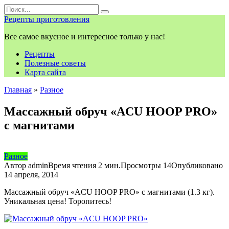
Перейти
Search
к
for:
Рецепты приготовления
контенту
Все самое вкусное и интересное только у нас!
Рецепты
Полезные советы
Карта сайта
Главная
»
Разное
Массажный обруч «ACU HOOP PRO»
с магнитами
Разное
Автор
admin
Время чтения
2 мин.
Просмотры
14
Опубликовано
14 апреля, 2014
Массажный обруч «ACU HOOP PRO» с магнитами (1.3 кг).
Уникальная цена! Торопитесь!