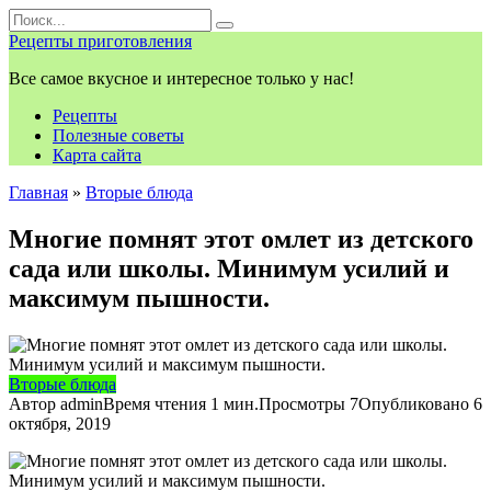
Перейти
Search
к
for:
Рецепты приготовления
контенту
Все самое вкусное и интересное только у нас!
Рецепты
Полезные советы
Карта сайта
Главная
»
Вторые блюда
Многие помнят этот омлет из детского
сада или школы. Минимум усилий и
максимум пышности.
Вторые блюда
Автор
admin
Время чтения
1 мин.
Просмотры
7
Опубликовано
6
октября, 2019