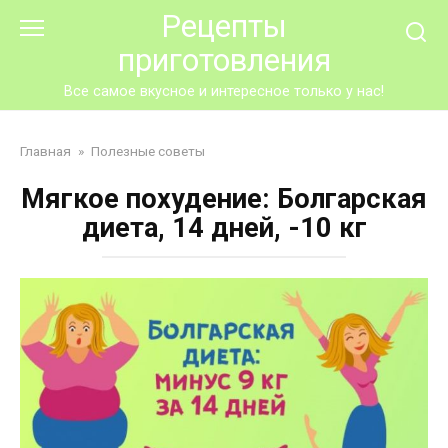
Перейти
Рецепты
к
приготовления
контенту
Все самое вкусное и интересное только у нас!
Главная
»
Полезные советы
Мягкое похудение: Болгарская
диета, 14 дней, -10 кг