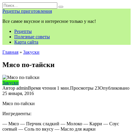
Перейти
Search
к
for:
Рецепты приготовления
контенту
Все самое вкусное и интересное только у нас!
Рецепты
Полезные советы
Карта сайта
Главная
»
Закуски
Мясо по-тайски
Закуски
Автор
admin
Время чтения
1 мин.
Просмотры
23
Опубликовано
25 января, 2016
Мясо по-тайски
Ингредиенты:
— Мясо — Перчик сладкий — Молоко — Карри — Соус
соевый — Соль по вкусу — Масло для жарки