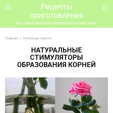
Перейти
Рецепты
к
приготовления
контенту
Все самое вкусное и интересное только у нас!
Главная
»
Полезные советы
НАТУРАЛЬНЫЕ
СТИМУЛЯТОРЫ
ОБРАЗОВАНИЯ КОРНЕЙ