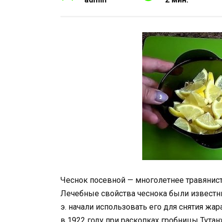
Чеснок посевной — многолетнее травянист
Лечебные свойства чеснока были известны
э. начали использовать его для снятия жар
в 1922 году при раскопках гробницы Тутанх