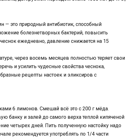
н — это природный антибиотик, способный
множение болезнетворных бактерий, повысить
 чеснок ежедневно, давление снижается на 15
атуре, через восемь месяцев полностью теряет свои
еречь и усилить чудесные свойства чеснока,
бразные рецепты настоек и эликсиров с
ами 6 лимонов. Смешай всё это с 200 г мёда.
ю банку и залей до самого верха теплой кипяченой
ение четырех дней. Пить полученную настойку надо
ачале рекомендуется употреблять по 1/4 части