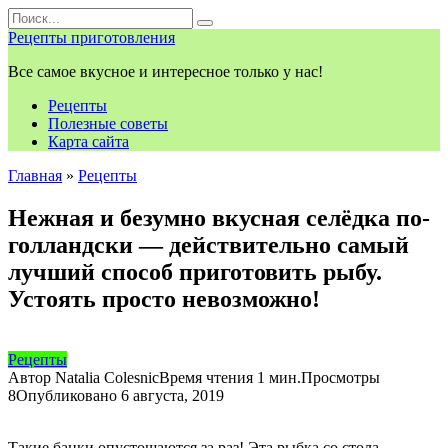
Перейти
Search
к
for:
Рецепты приготовления
контенту
Все самое вкусное и интересное только у нас!
Рецепты
Полезные советы
Карта сайта
Главная
»
Рецепты
Нежная и безумно вкусная селёдка по-
голландски — действительно самый
лучший способ приготовить рыбу.
Устоять просто невозможно!
Рецепты
Автор
Natalia Colesnic
Время чтения
1 мин.
Просмотры
8
Опубликовано
6 августа, 2019
Такие банки опустошаются за раз! Эта рыбка со стола