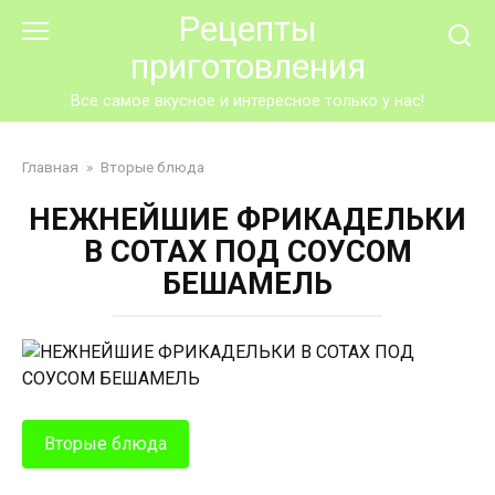
Перейти
Рецепты
к
приготовления
контенту
Все самое вкусное и интересное только у нас!
Главная
»
Вторые блюда
НЕЖНЕЙШИЕ ФРИКАДЕЛЬКИ
В СОТАХ ПОД СОУСОМ
БЕШАМЕЛЬ
Вторые блюда