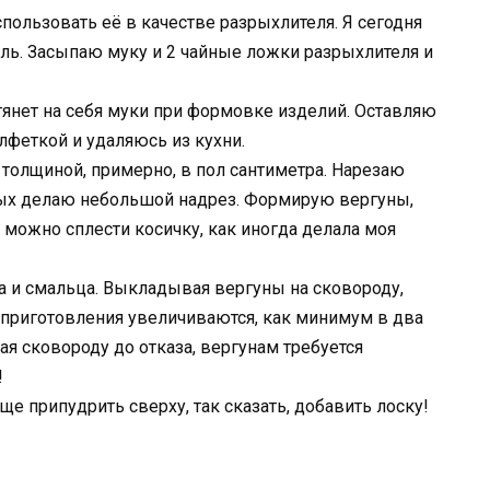
спользовать её в качестве разрыхлителя. Я сегодня
ль. Засыпаю муку и 2 чайные ложки разрыхлителя и
 тянет на себя муки при формовке изделий. Оставляю
лфеткой и удаляюсь из кухни.
, толщиной, примерно, в пол сантиметра. Нарезаю
рых делаю небольшой надрез. Формирую вергуны,
А можно сплести косичку, как иногда делала моя
а и смальца. Выкладывая вергуны на сковороду,
е приготовления увеличиваются, как минимум в два
вая сковороду до отказа, вергунам требуется
!
еще припудрить сверху, так сказать, добавить лоску!