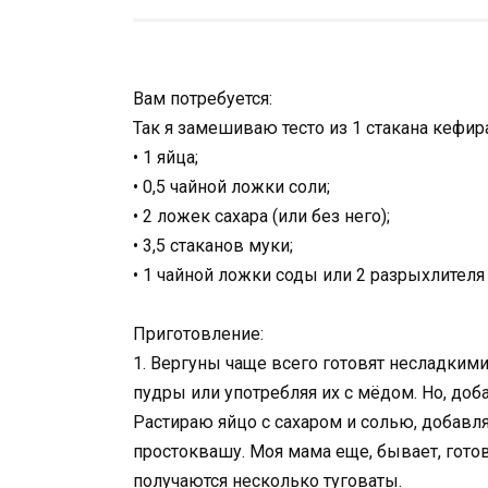
Вам потребуется:
Так я замешиваю тесто из 1 стакана кефир
• 1 яйца;
• 0,5 чайной ложки соли;
• 2 ложек сахара (или без него);
• 3,5 стаканов муки;
• 1 чайной ложки соды или 2 разрыхлителя 
Приготовление:
1. Вергуны чаще всего готовят несладким
пудры или употребляя их с мёдом. Но, добав
Растираю яйцо с сахаром и солью, добавл
простоквашу. Моя мама еще, бывает, готови
получаются несколько туговаты.