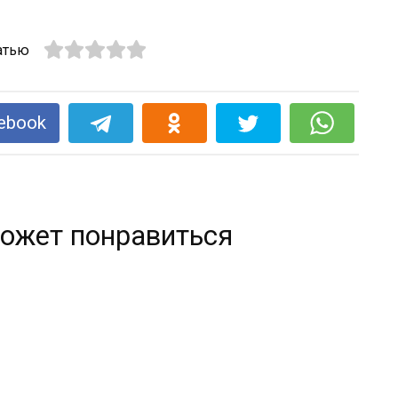
атью
ebook
ожет понравиться
Неожиданное использование
кондиционера для белья. 9 способов!
0
136