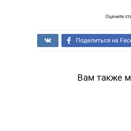
Оцените ст
Поделиться на Fac
Вам также м
Правила исцеления. Исцели себя сам.
0
166