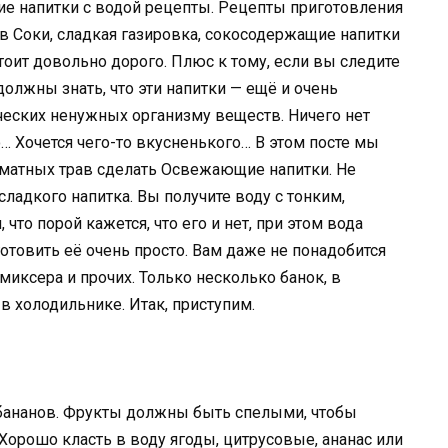
напитки с водой рецепты. Рецепты приготовления
ав Соки, сладкая газировка, сокосодержащие напитки
стоит довольно дорого. Плюс к тому, если вы следите
должны знать, что эти напитки — ещё и очень
ческих ненужных организму веществ. Ничего нет
о… Хочется чего-то вкусненького… В этом посте мы
оматных трав сделать Освежающие напитки. Не
сладкого напитка. Вы получите воду с тонким,
то порой кажется, что его и нет, при этом вода
иготовить её очень просто. Вам даже не понадобится
миксера и прочих. Только несколько банок, в
в холодильнике. Итак, приступим.
бананов. Фрукты должны быть спелыми, чтобы
Хорошо класть в воду ягоды, цитрусовые, ананас или