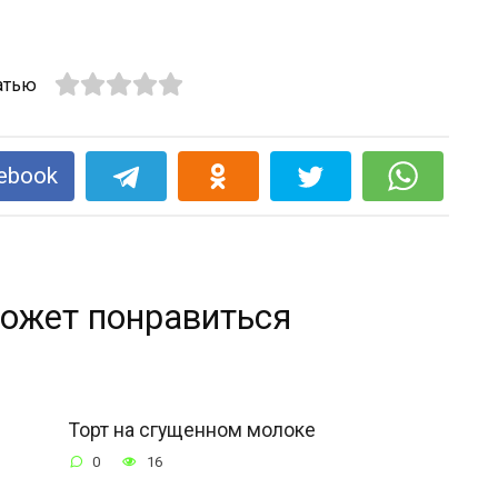
атью
ebook
ожет понравиться
Торт на сгущенном молоке
0
16