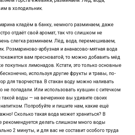
вляем горсть ежевики, разминаем. Лёд, вода,
им в холодильник.
марина кладём в банку, немного разминаем, даже
тро отдаёт свой аромат, так что слишком не
чень слегка разминаем. Лёд, вода, перемешиваем,
к. Розмариново-арбузная и ананасово-мятная вода
 покажется вам пресноватой, то можно добавить мёд
уже покупных лимонадов. Кстати, это только основные
есконечно, используя другие фрукты и травы, по-
ор для творчества. В стакан воду можно наливать
го не попадали. Или использовать кувшин с ситечком
 такой воды — на вечеринке вы удивите своих
напитком. Попробуйте и пишите нам, какие ещё
ажно! Сколько такая вода может храниться? В
не рекомендуется делать слишком много воды
ально 2 минуты, и для вас не составит особого труда