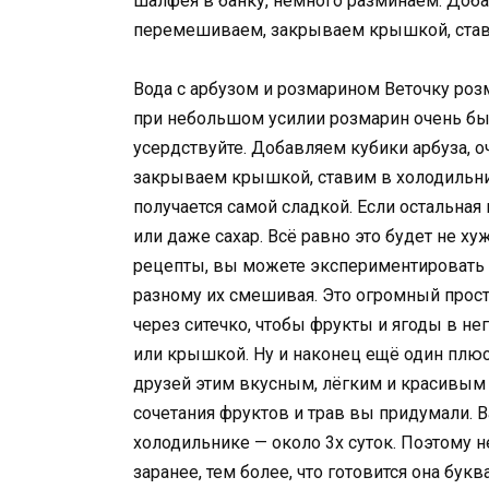
шалфея в банку, немного разминаем. Доба
перемешиваем, закрываем крышкой, став
Вода с арбузом и розмарином Веточку роз
при небольшом усилии розмарин очень быс
усердствуйте. Добавляем кубики арбуза, о
закрываем крышкой, ставим в холодильни
получается самой сладкой. Если остальная
или даже сахар. Всё равно это будет не х
рецепты, вы можете экспериментировать б
разному их смешивая. Это огромный прост
через ситечко, чтобы фрукты и ягоды в не
или крышкой. Ну и наконец ещё один плюс
друзей этим вкусным, лёгким и красивым 
сочетания фруктов и трав вы придумали. В
холодильнике — около 3х суток. Поэтому 
заранее, тем более, что готовится она букв