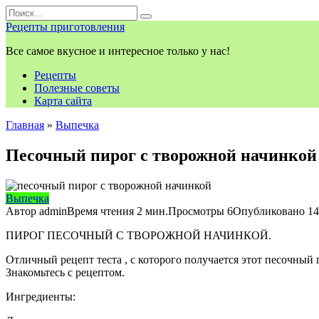
Перейти
Search
к
for:
Рецепты приготовления
контенту
Все самое вкусное и интересное только у нас!
Рецепты
Полезные советы
Карта сайта
Главная
»
Выпечка
Песочный пирог с творожной начинкой
Выпечка
Автор
admin
Время чтения
2 мин.
Просмотры
6
Опубликовано
14
ПИРОГ ПЕСОЧНЫЙ С ТВОРОЖНОЙ НАЧИНКОЙ.
Отличный рецепт теста , с которого получается этот песочный
Знакомьтесь с рецептом.
Ингредиенты: