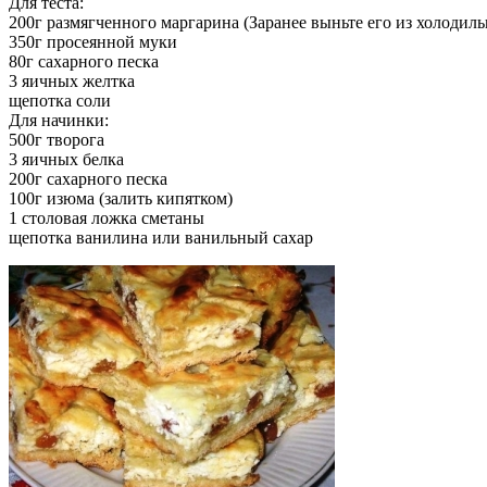
Для теста:
200г размягченного маргарина (Заранее выньте его из холодиль
350г просеянной муки
80г сахарного песка
3 яичных желтка
щепотка соли
Для начинки:
500г творога
3 яичных белка
200г сахарного песка
100г изюма (залить кипятком)
1 столовая ложка сметаны
щепотка ванилина или ванильный сахар