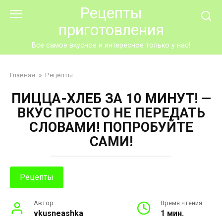
Перейти
Рецепты
к
приготовления
контенту
Все самое вкусное и интересное только у нас!
Главная
»
Рецепты
ПИЦЦА-ХЛЕБ ЗА 10 МИНУТ! —
ВКУС ПРОСТО НЕ ПЕРЕДАТЬ
СЛОВАМИ! ПОПРОБУЙТЕ
САМИ!
Рецепты
Автор
Время чтения
vkusneashka
1 мин.