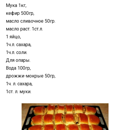
Мука 1кг,
кефир 500гр,
масло сливочное 50гр.
масло раст. 1ст.л.
1 яйцо,
1ч.л. сахара,
1ч.л. соли.
Для опары.
Вода 100гр,
дрожжи-мокрые 50гр,
1ч. л. сахара,
1ст. л. муки.