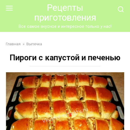
Перейти
Рецепты
к
приготовления
контенту
Все самое вкусное и интересное только у нас!
Главная
»
Выпечка
Пироги с капустой и печенью