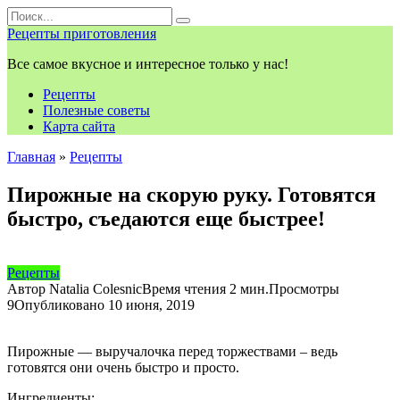
Перейти
Search
к
for:
Рецепты приготовления
контенту
Все самое вкусное и интересное только у нас!
Рецепты
Полезные советы
Карта сайта
Главная
»
Рецепты
Пирожные на скорую руку. Готовятся
быстро, съедаются еще быстрее!
Рецепты
Автор
Natalia Colesnic
Время чтения
2 мин.
Просмотры
9
Опубликовано
10 июня, 2019
Пирожные — выручалочка перед торжествами – ведь
готовятся они очень быстро и просто.
Ингредиенты: