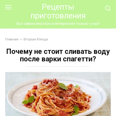
Перейти
Рецепты
к
приготовления
контенту
Все самое вкусное и интересное только у нас!
Главная
»
Вторые блюда
Почему не стоит сливать воду
после варки спагетти?