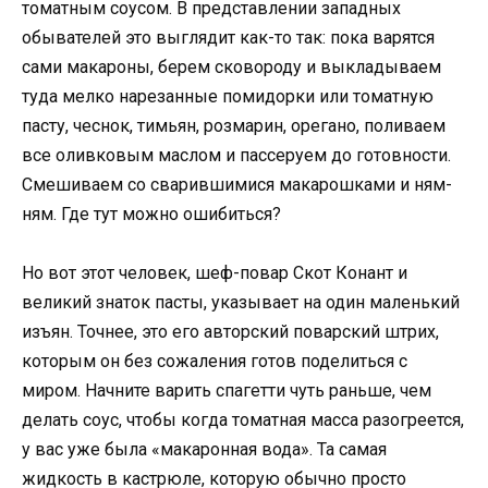
томатным соусом. В представлении западных
обывателей это выглядит как-то так: пока варятся
сами макароны, берем сковороду и выкладываем
туда мелко нарезанные помидорки или томатную
пасту, чеснок, тимьян, розмарин, орегано, поливаем
все оливковым маслом и пассеруем до готовности.
Смешиваем со сварившимися макарошками и ням-
ням. Где тут можно ошибиться?
Но вот этот человек, шеф-повар Скот Конант и
великий знаток пасты, указывает на один маленький
изъян. Точнее, это его авторский поварский штрих,
которым он без сожаления готов поделиться с
миром. Начните варить спагетти чуть раньше, чем
делать соус, чтобы когда томатная масса разогреется,
у вас уже была «макаронная вода». Та самая
жидкость в кастрюле, которую обычно просто