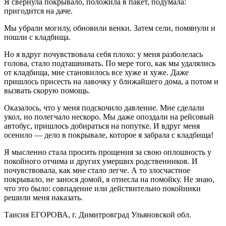
Я свернула покрывало, положила в пакет, подумала:
пригодится на даче.
Мы убрали могилу, обновили венки. Затем сели, помянули и
пошли с кладбища.
Но я вдруг почувствовала себя плохо: у меня разболелась
голова, стало подташнивать. По мере того, как мы удалялись
от кладбища, мне становилось все хуже и хуже. Даже
пришлось присесть на лавочку у ближайшего дома, а потом и
вызвать скорую помощь.
Оказалось, что у меня подскочило давление. Мне сделали
укол, но полегчало нескоро. Мы даже опоздали на рейсовый
автобус, пришлось добираться на попутке. И вдруг меня
осенило — дело в покрывале, которое я забрала с кладбища!
Я мысленно стала просить прощения за свою оплошность у
покойного отчима и других умерших родственников. И
почувствовала, как мне стало легче. А то злосчастное
покрывало, не занося домой, я отнесла на помойку. Не знаю,
что это было: совпадение или действительно покойники
решили меня наказать.
Таисия ЕГОРОВА, г. Димитровград Ульяновской обл.