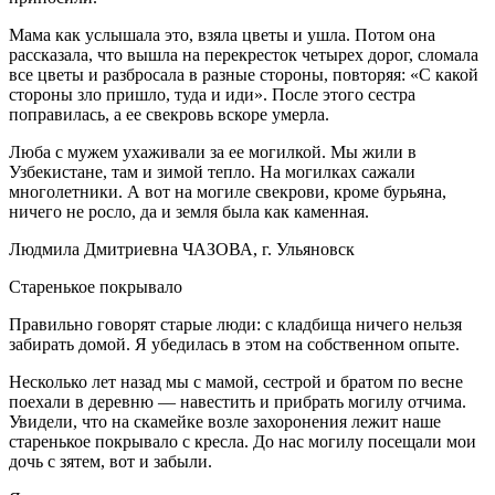
Мама как услышала это, взяла цветы и ушла. Потом она
рассказала, что вышла на перекресток четырех дорог, сломала
все цветы и разбросала в разные стороны, повторяя: «С какой
стороны зло пришло, туда и иди». После этого сестра
поправилась, а ее свекровь вскоре умерла.
Люба с мужем ухаживали за ее могилкой. Мы жили в
Узбекистане, там и зимой тепло. На могилках сажали
многолетники. А вот на могиле свекрови, кроме бурьяна,
ничего не росло, да и земля была как каменная.
Людмила Дмитриевна ЧАЗОВА, г. Ульяновск
Старенькое покрывало
Правильно говорят старые люди: с кладбища ничего нельзя
забирать домой. Я убедилась в этом на собственном опыте.
Несколько лет назад мы с мамой, сестрой и братом по весне
поехали в деревню — навестить и прибрать могилу отчима.
Увидели, что на скамейке возле захоронения лежит наше
старенькое покрывало с кресла. До нас могилу посещали мои
дочь с зятем, вот и забыли.