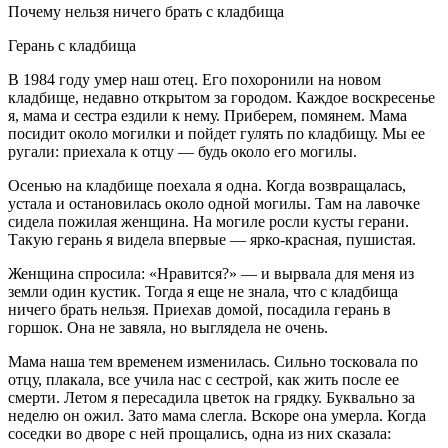
Почему нельзя ничего брать с кладбища
Герань с кладбища
В 1984 году умер наш отец. Его похоронили на новом
кладбище, недавно открытом за городом. Каждое воскресенье
я, мама и сестра ездили к нему. Приберем, помянем. Мама
посидит около могилки и пойдет гулять по кладбищу. Мы ее
ругали: приехала к отцу — будь около его могилы.
Осенью на кладбище поехала я одна. Когда возвращалась,
устала и остановилась около одной могилы. Там на лавочке
сидела пожилая женщина. На могиле росли кусты герани.
Такую герань я видела впервые — ярко-красная, пушистая.
Женщина спросила: «Нравится?» — и вырвала для меня из
земли один кустик. Тогда я еще не знала, что с кладбища
ничего брать нельзя. Приехав домой, посадила герань в
горшок. Она не завяла, но выглядела не очень.
Мама наша тем временем изменилась. Сильно тосковала по
отцу, плакала, все учила нас с сестрой, как жить после ее
смерти. Летом я пересадила цветок на грядку. Буквально за
неделю он ожил. Зато мама слегла. Вскоре она умерла. Когда
соседки во дворе с ней прощались, одна из них сказала: