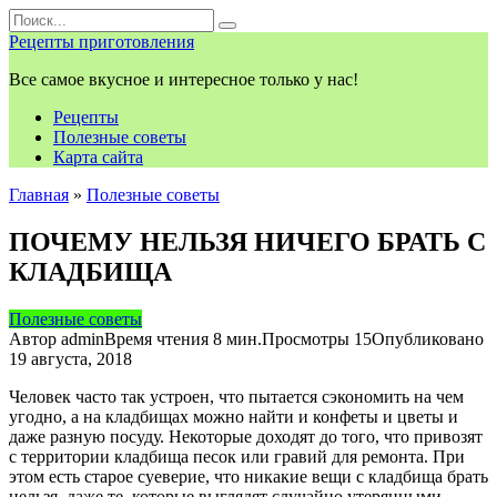
Перейти
Search
к
for:
Рецепты приготовления
контенту
Все самое вкусное и интересное только у нас!
Рецепты
Полезные советы
Карта сайта
Главная
»
Полезные советы
ПОЧЕМУ НЕЛЬЗЯ НИЧЕГО БРАТЬ С
КЛАДБИЩА
Полезные советы
Автор
admin
Время чтения
8 мин.
Просмотры
15
Опубликовано
19 августа, 2018
Человек часто так устроен, что пытается сэкономить на чем
угодно, а на кладбищах можно найти и конфеты и цветы и
даже разную посуду. Некоторые доходят до того, что привозят
с территории кладбища песок или гравий для ремонта. При
этом есть старое суеверие, что никакие вещи с кладбища брать
нельзя, даже те, которые выглядят случайно утерянными.