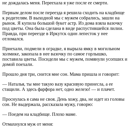
не дождалась меня. Переехала я уже после ее смерти.
Первым делом после переезда я решила сходить на кладбище
к родителям. В выходной мы с мужем собрались, зашли на
рынок. Я купила большой букет астр. Из дома взяла вазочку
под цветы. Она была сделана в виде распустившейся лилии.
Правда, при переезде в Иркутск один лепесток у нее
отломался.
Приехали, подмели в оградке, я вырыла ямку в могильном
холмике, закопала в нее вазочку по самое горлышко,
поставила цветы. Посидели мы с мужем, помянули усопших и
домой поехали.
Прошло дня три, снится мне сон. Мама пришла и говорит:
— Наталья, ты мне такую вазу красивую принесла, а ее
стащили. А здесь фарфора нет, одно железо! — и плачет.
Проснулась я сама не своя. День хожу, два, не идет из головы
сон. Не выдержала, рассказала мужу, говорю:
— Поедем на кладбище. Плохо маме.
Отмахнулся муж от меня: