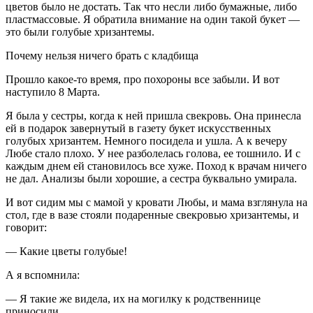
цветов было не достать. Так что несли либо бумажные, либо
пластмассовые. Я обратила внимание на один такой букет —
это были голубые хризантемы.
Почему нельзя ничего брать с кладбища
Прошло какое-то время, про похороны все забыли. И вот
наступило 8 Марта.
Я была у сестры, когда к ней пришла свекровь. Она принесла
ей в подарок завернутый в газету букет искусственных
голубых хризантем. Немного посидела и ушла. А к вечеру
Любе стало плохо. У нее разболелась голова, ее тошнило. И с
каждым днем ей становилось все хуже. Поход к врачам ничего
не дал. Анализы были хорошие, а сестра буквально умирала.
И вот сидим мы с мамой у кровати Любы, и мама взглянула на
стол, где в вазе стояли подаренные свекровью хризантемы, и
говорит:
— Какие цветы голубые!
А я вспомнила:
— Я такие же видела, их на могилку к родственнице
приносили.