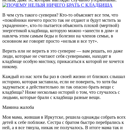
В чем суть такого суеверия? Кто-то объясняет все тем, что
«покойники ничего просто так не отдают и будут мстить за
украденное», кто-то пытается объяснить плохой (мертвой)
энергетикой кладбища, которую можно «занести в дом» и
навлечь этим самым беды и болезни на членов семьи, в
основном же говорят просто «нельзя и все тут».
Верить или не верить в это суеверие — вам решать, но даже
люди, которые не считают себя суеверными, находят в
кладбище особую мистику, прикасаться к которой не хочется
никому.
Каждый из нас хотя бы раз в своей жизни от близких слышал
историю, которая заставила, если не поверить, то хотя бы
задуматься: а действительно ли так опасно брать вещи с
кладбища? Ниже несколько историй о том, что случалось с
людьми, которые брали с кладбища разные вещи.
Мамина жалоба
Моя мама, жившая в Иркутске, решила однажды собрать всех
детей к себе поближе. Сестра с братом быстро перебрались к
ней, а я все тянула, никак не получалось. В итоге мама так и