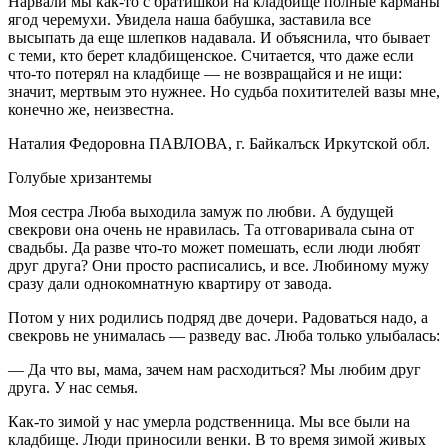
Нарвали мы как-то с братишкой на кладбище полные карманы
ягод черемухи. Увидела наша бабушка, заставила все
высыпать да еще шлепков надавала. И объяснила, что бывает
с теми, кто берет кладбищенское. Считается, что даже если
что-то потерял на кладбище — не возвращайся и не ищи:
значит, мертвым это нужнее. Но судьба похитителей вазы мне,
конечно же, неизвестна.
Наталия Федоровна ПАВЛОВА, г. Байкалъск Иркутской обл.
Голубые хризантемы
Моя сестра Люба выходила замуж по любви. А будущей
свекрови она очень не нравилась. Та отговаривала сына от
свадьбы. Да разве что-то может помешать, если люди любят
друг друга? Они просто расписались, и все. Любиному мужу
сразу дали однокомнатную квартиру от завода.
Потом у них родились подряд две дочери. Радоваться надо, а
свекровь не унималась — разведу вас. Люба только улыбалась:
— Да что вы, мама, зачем нам расходиться? Мы любим друг
друга. У нас семья.
Как-то зимой у нас умерла родственница. Мы все были на
кладбище. Люди приносили венки. В то время зимой живых