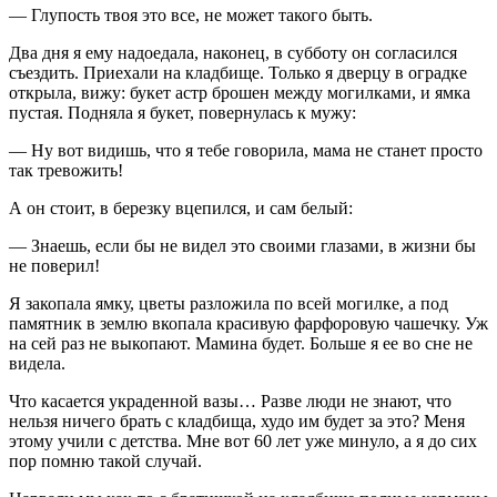
— Глупость твоя это все, не может такого быть.
Два дня я ему надоедала, наконец, в субботу он согласился
съездить. Приехали на кладбище. Только я дверцу в оградке
открыла, вижу: букет астр брошен между могилками, и ямка
пустая. Подняла я букет, повернулась к мужу:
— Ну вот видишь, что я тебе говорила, мама не станет просто
так тревожить!
А он стоит, в березку вцепился, и сам белый:
— Знаешь, если бы не видел это своими глазами, в жизни бы
не поверил!
Я закопала ямку, цветы разложила по всей могилке, а под
памятник в землю вкопала красивую фарфоровую чашечку. Уж
на сей раз не выкопают. Мамина будет. Больше я ее во сне не
видела.
Что касается украденной вазы… Разве люди не знают, что
нельзя ничего брать с кладбища, худо им будет за это? Меня
этому учили с детства. Мне вот 60 лет уже минуло, а я до сих
пор помню такой случай.