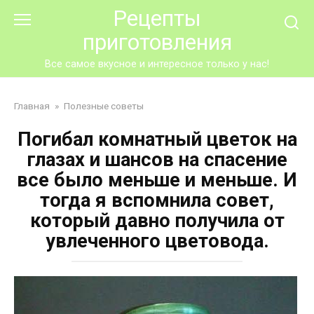
Перейти
Рецепты
к
приготовления
контенту
Все самое вкусное и интересное только у нас!
Главная
»
Полезные советы
Погибал комнатный цветок на
глазах и шансов на спасение
все было меньше и меньше. И
тогда я вспомнила совет,
который давно получила от
увлеченного цветовода.